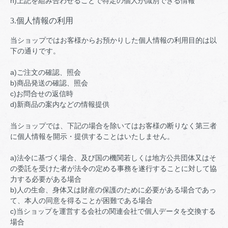
h)上記を組み合わせることで特定の個人が識別できる情報
3.個人情報の利用
当ショップではお客様からお預かりした個人情報の利用目的は以
下の通りです。
a)ご注文の確認、照会
b)商品発送の確認、照会
c)お問合せの返信時
d)新商品の案内などの情報提供
当ショップでは、下記の場合を除いてはお客様の断りなく第三者
に個人情報を開示・提供することはいたしません。
a)法令に基づく場合、及び国の機関若しくは地方公共団体又はそ
の委託を受けた者が法令の定める事務を遂行することに対して協
力する必要がある場合
b)人の生命、身体又は財産の保護のために必要がある場合であっ
て、本人の同意を得ることが困難である場合
c)当ショップを運営する会社の関連会社で個人データを交換する
場合