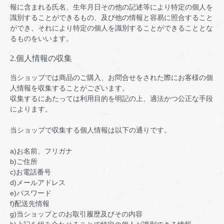
報に含まれる氏名、生年月日その他の記述等により特定の個人を
識別することができるもの、及び他の情報と容易に照合すること
ができ、それにより特定の個人を識別することができることとな
るものをいいます。
2.個人情報の収集
当ショップでは商品のご購入、お問合せをされた際にお客様の個
人情報を収集することがございます。
収集するにあたっては利用目的を明記の上、適法かつ公正な手段
によります。
当ショップで収集する個人情報は以下の通りです。
a)お名前、フリガナ
b)ご住所
c)お電話番号
d)メールアドレス
e)パスワード
f)配送先情報
g)当ショップとのお取引履歴及びその内容