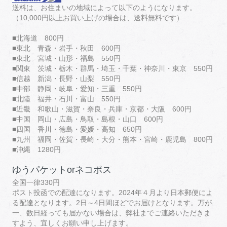
送料は、お住まいの地域によって以下のようになります。
（10,000円以上お買い上げの場合は、送料無料です）
■北海道 800円
■東北 青森・岩手・秋田 600円
■東北 宮城・山形・福島 550円
■関東 茨城・栃木・群馬・埼玉・千葉・神奈川・東京 550円
■信越 新潟・長野・山梨 550円
■中部 静岡・岐阜・愛知・三重 550円
■北陸 福井・石川・富山 550円
■近畿 和歌山・滋賀・奈良・兵庫・京都・大阪 600円
■中国 岡山・広島・鳥取・島根・山口 600円
■四国 香川・徳島・愛媛・高知 650円
■九州 福岡・佐賀・長崎・大分・熊本・宮崎・鹿児島 800円
■沖縄 1280円
ゆうパケットorネコポス
全国一律330円
ポスト投函での配達になります。2024年４月より日本郵便によ
る配達となります。2日～4日間ほどでお届けとなります。万が
一、数日経っても届かない場合は、弊社までご連絡いただきま
すよう、宜しくお願い申し上げます。